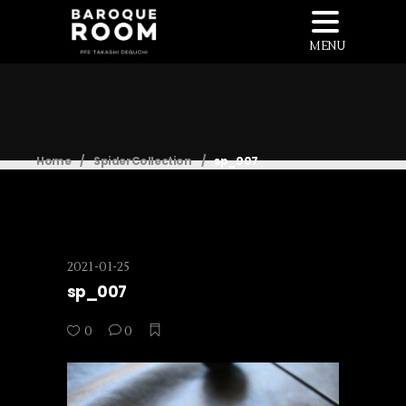
MENU
Home
/
SpiderCollection
/
sp_007
2021-01-25
sp_007
0
0