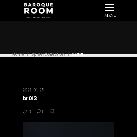
MENU
Home
/
SpiderCollection
/
br013
2021-01-25
br013
0
0