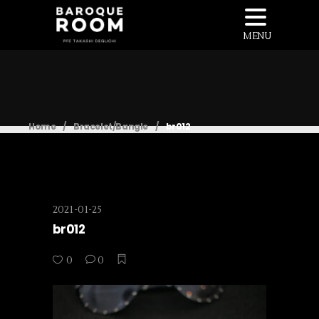
MENU
Home
/
Bracelet/Bangle
/
br012
2021-01-25
br012
0
0