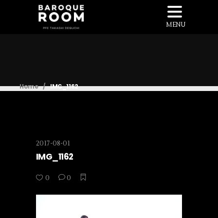
MENU
Home
/
IMG_1162
2017-08-01
IMG_1162
0
0