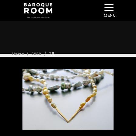
MENU
Home
/
2020
/
7月