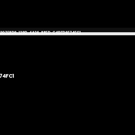
207E8D9-129D-4A26-88ED-C4BFD6F74FC1
74FC1