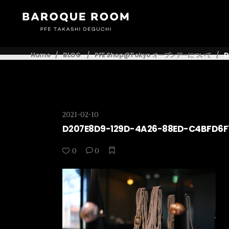
Home
/
BLOG
/
PFE Shop@Tokyo オープンデーについて
/
D
2021-02-10
D207E8D9-129D-4A26-88ED-C4BFD6F
0
0